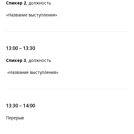
Спикер 2
, должность
входит:
«Название выступления»
Посещение докладов
Общение со спикерами в
экспертной зоне
Безлимитный нетворкинг
13:00 – 13:30
Спикер 3
, должность
«Название выступления»
13:30 – 14:00
Перерыв