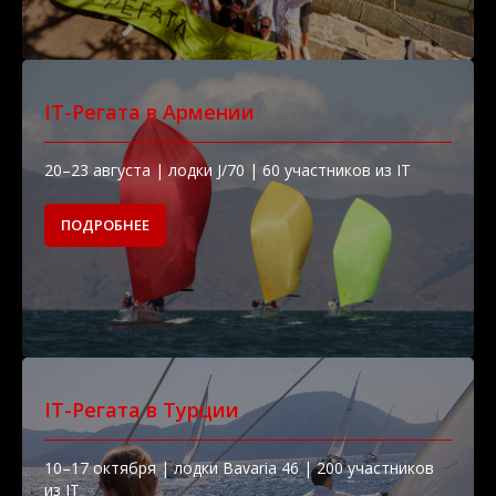
IT-Регата в Армении
20–23 августа | лодки J/70 | 60 участников из IT
ПОДРОБНЕЕ
IT-Регата в Турции
10–17 октября | лодки Bavaria 46 | 200 участников
из IT